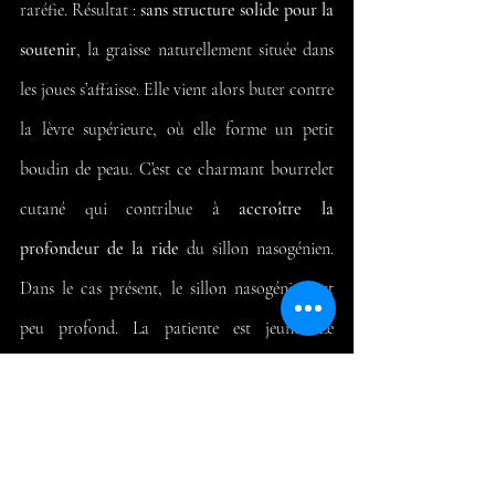
raréfie. Résultat : 
sans structure solide pour la 
soutenir
, la graisse naturellement située dans 
les joues s’affaisse. Elle vient alors buter contre 
la lèvre supérieure, où elle forme un petit 
boudin de peau. C’est ce charmant bourrelet 
cutané qui contribue à 
accroître la 
profondeur de la ride
 du sillon nasogénien. 
Dans le cas présent, le sillon nasogénien est 
peu profond. La patiente est jeune. Le 
traitement du comblement de la ride permet 
surtout de l'invisibiliser mais aussi d'empêcher 
la ride de briser la surface du derme.