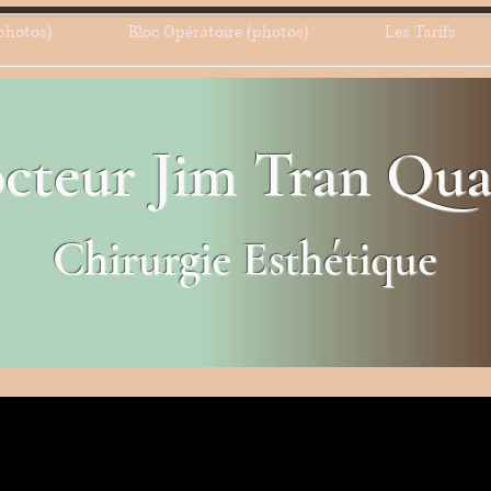
photos)
Bloc Opératoire (photos)
Les Tarifs
cteur Jim Tran Qu
Chirurgie Esthétique