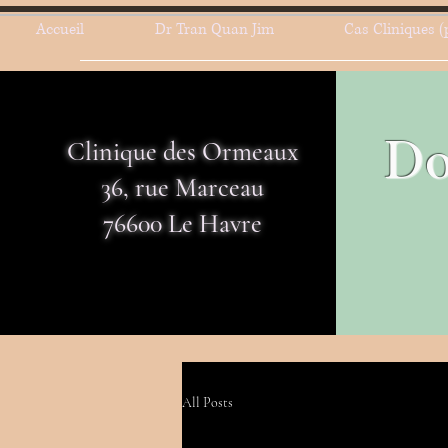
Accueil
Dr Tran Quan Jim
Cas Cliniques (
Do
Clinique des Ormeaux
36, rue Marceau
76600 Le Havre
All Posts