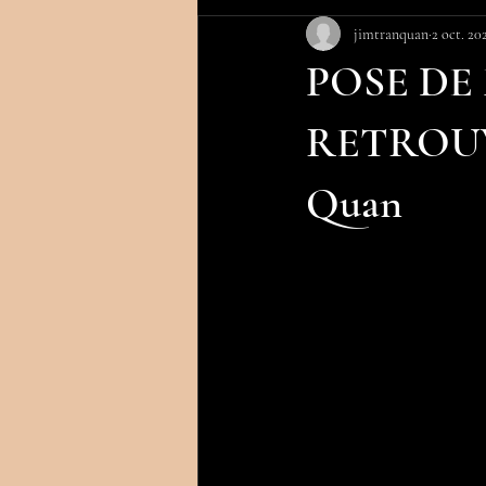
jimtranquan
2 oct. 20
POSE DE
RETROUVE
Quan