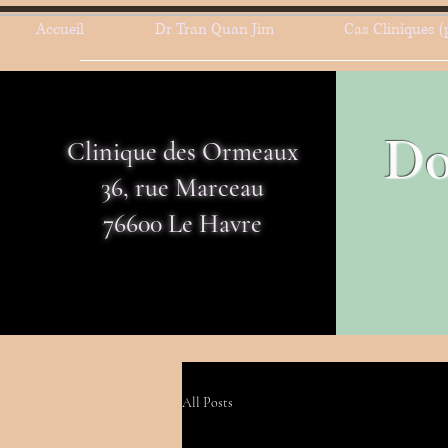
Accueil
Dr Tran Quan Jim
Cas Cliniques (
Do
Clinique des Ormeaux
36, rue Marceau
76600 Le Havre
All Posts