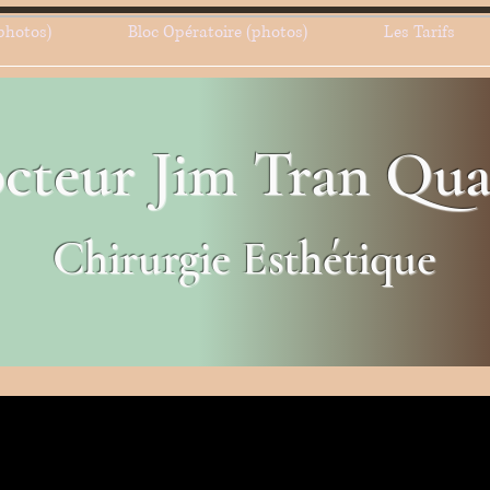
photos)
Bloc Opératoire (photos)
Les Tarifs
cteur Jim Tran Qu
Chirurgie Esthétique