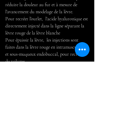
réduire la douleur au fur et à mesure de 
l’avancement du modelage de la lèvre.
Pour recréer l’ourlet,  l’acide hyaluronique est 
directement injecté dans la ligne séparant la 
lèvre rouge de la lèvre blanche
Pour épaissir la lèvre,  les injections sont 
faites dans la lèvre rouge en intramusculaire 
et sous-muqueux endobuccal, pour recréer 
du volume
La crème anesthésiante est donc un excellent 
confort ajouté!
Posts récents
Voir tout