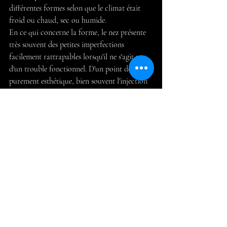
différentes formes selon que le climat était 
froid ou chaud, sec ou humide.
En ce qui concerne la forme, le nez présente  
très souvent des petites imperfections 
facilement rattrapables lorsqu'il ne s'agit pas 
d'un trouble fonctionnel. D'un point de vue 
purement esthétique, bien souvent l'injection 
d'acide hyaluronique, pratiqué au cabinet 
médical, peut suffire.
Posts récents
Voir tout