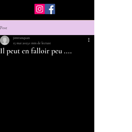
Post
jimtranquan
15 mai 2023
1 min de lecture
Il peut en falloir peu ....