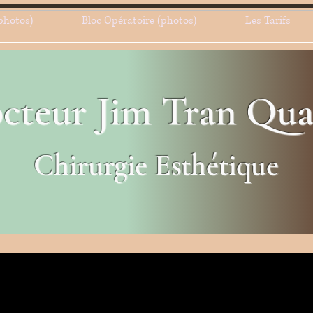
photos)
Bloc Opératoire (photos)
Les Tarifs
cteur Jim Tran Qu
Chirurgie Esthétique