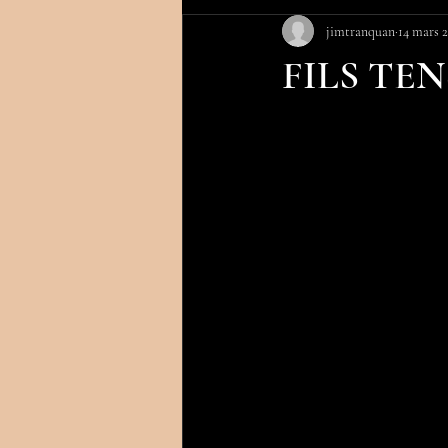
jimtranquan
14 mars 
FILS TE