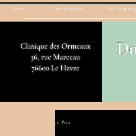
Accueil
Dr Tran Quan Jim
Cas Cliniques (
Do
Clinique des Ormeaux
36, rue Marceau
76600 Le Havre
All Posts