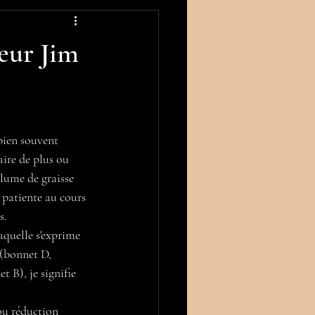
ur Jim
bien souvent 
ire de plus ou 
lume de graisse 
a patiente au cours 
s.
aquelle s'exprime 
(bonnet D, 
B), je signifie 
ou réduction 