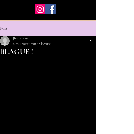
Post
jimtranquan
2 mai 2023
1 min de lecture
BLAGUE !