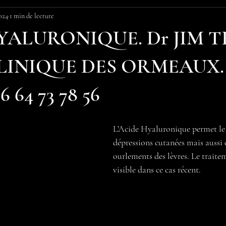
2024
1 min de lecture
YALURONIQUE. Dr JIM 
LINIQUE DES ORMEAUX.
 64 73 78 56
L'Acide Hyaluronique permet le
dépressions cutanées mais aussi c
ourlements des lèvres. Le traitem
visible dans ce cas récent. 