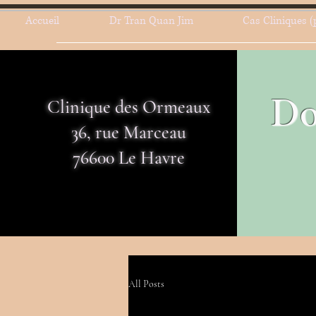
Accueil
Dr Tran Quan Jim
Cas Cliniques (
Do
Clinique des Ormeaux
36, rue Marceau
76600 Le Havre
All Posts