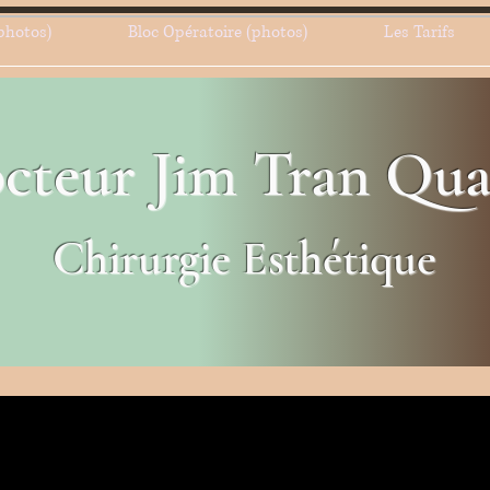
photos)
Bloc Opératoire (photos)
Les Tarifs
cteur Jim Tran Qu
Chirurgie Esthétique