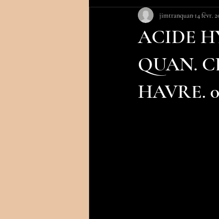
jimtranquan
14 févr. 
ACIDE H
QUAN. C
HAVRE. 06