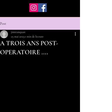
Post
jimtranquan
25 mai 2023
1 min de lecture
A TROIS ANS POST-
OPERATOIRE ....