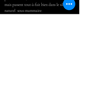
mais passent tout-à-fait bien dans le sillon 
naturel  sous-mammaire. 
Posts récents
Voir tout