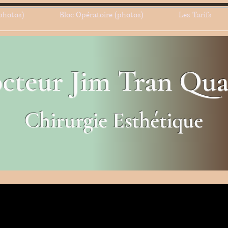
photos)
Bloc Opératoire (photos)
Les Tarifs
cteur Jim Tran Qu
Chirurgie Esthétique