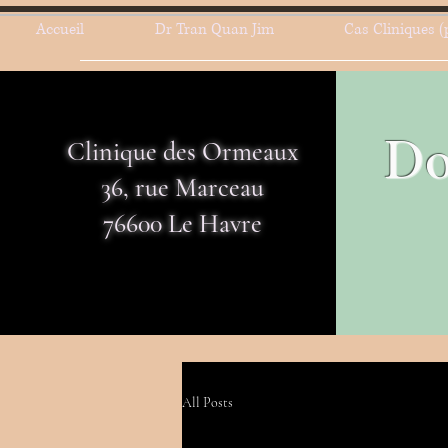
Accueil
Dr Tran Quan Jim
Cas Cliniques (
Do
Clinique des Ormeaux
36, rue Marceau
76600 Le Havre
All Posts