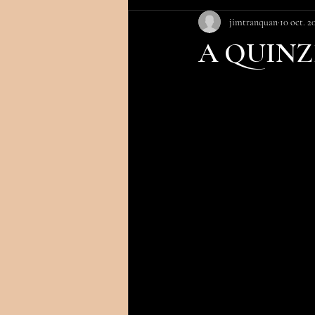
jimtranquan
10 oct. 2
A QUINZ