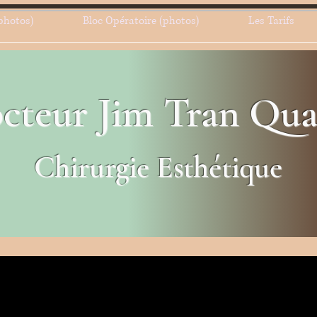
photos)
Bloc Opératoire (photos)
Les Tarifs
cteur Jim Tran Qu
Chirurgie Esthétique