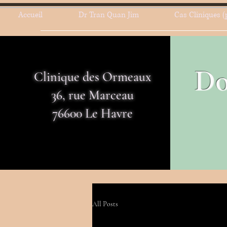
Accueil
Dr Tran Quan Jim
Cas Cliniques (
Do
Clinique des Ormeaux
36, rue Marceau
76600 Le Havre
All Posts