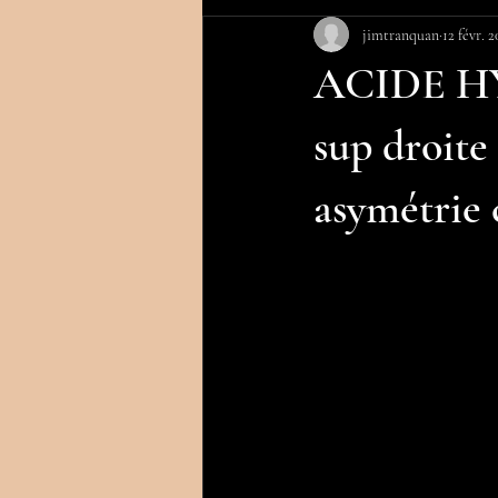
jimtranquan
12 févr. 
ACIDE HY
sup droite 
asymétrie 