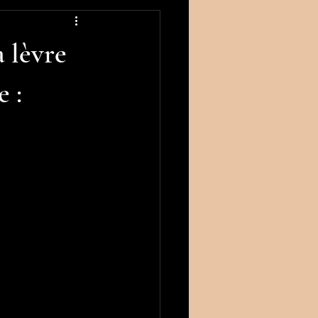
 lèvre
e :